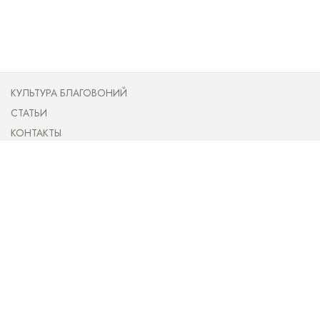
КУЛЬТУРА БЛАГОВОНИЙ
СТАТЬИ
КОНТАКТЫ
ПУБЛИЧНАЯ ОФЕРТА
О НАС
НОВОСТИ
ОПЛАТА И ДОСТАВКА
(097) 905 81 02
(093) 779 60 02
incense.ua@gmail.com