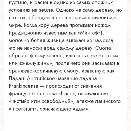
пустыне, и растет в одних из самых сложных
условиях на земле. Однако не само дерево, но
его сок, обладает колоссальным значением в
мире. Когда кору дерева протыкают ножом
(традиционно известным как «Мингаф»),
молочно-белая живица вытекает из надреза,
что не наносит вред самому дереву. Смола
обретает форму капель, известных как «слезы»
или «жемчужины», после чего они застывают в
оранжево-коричневую смолу, известную как
Ладан. Английское название ладана —
Frankincense — происходит от значения
французского слова «franc», означающего
«чистый» или «свободный», а также латинского
«incensium», означающего «дым».