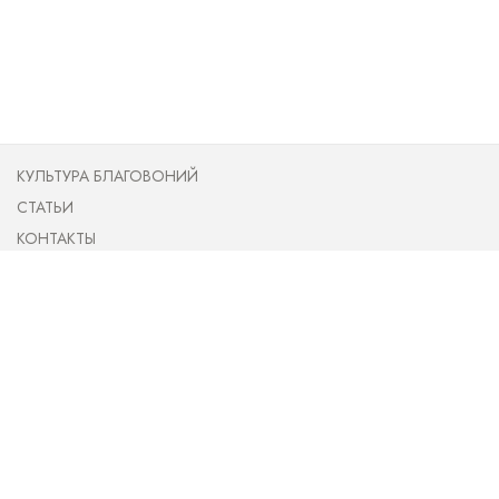
КУЛЬТУРА БЛАГОВОНИЙ
СТАТЬИ
КОНТАКТЫ
ПУБЛИЧНАЯ ОФЕРТА
О НАС
НОВОСТИ
ОПЛАТА И ДОСТАВКА
(097) 905 81 02
(093) 779 60 02
incense.ua@gmail.com