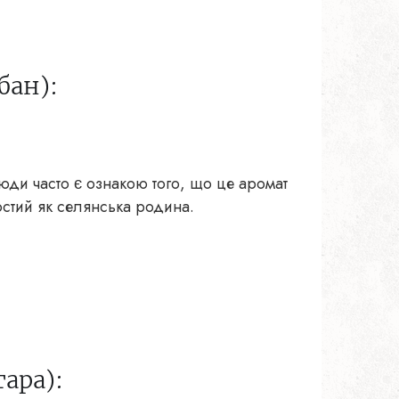
бан):
юди часто є ознакою того, що це аромат
остий як селянська родина.
ара):