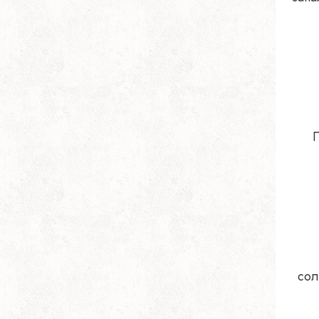
П
сол