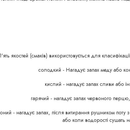
'ять якостей (смаків) використовується для класифікац
солодкий - Нагадує запах меду або к
кислий - нагадує запах сливи або ін
гарячий - нагадує запах червоного перцю,
оний - нагадує запах, після витирання рушником поту з
або коли водорості сушать н