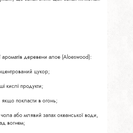
ії ароматів деревени алое (Aloeswood):
онцентрований цукор;
ші кислі продукти;
 якщо покласти в огонь;
 чола або млявий запах океанської води,
ад вогнем;