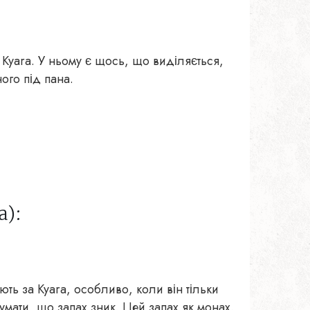
а Kyara. У ньому є щось, що виділяється,
ого під пана.
а):
ь за Kyara, особливо, коли він тільки
умати, що запах зник. Цей запах як монах.