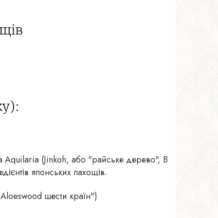
ощів
у):
quilaria (Jinkoh, або "райське дерево", В
едієнтів японських пахощів.
Aloeswood шести країн")