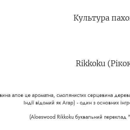
Культура пах
Rikkoku (Рікок
ина алое це ароматна, смолянистих серцевина дерева A
Індії відомий як Агар) - один з основних інгр
(Aloeswood Rikkoku буквальний переклад "