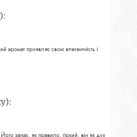
):
ний аромат проявляє свою елегантність і
у):
Його запах, як правило, гіркий, він як дух