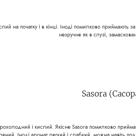
слий на початку і в кінці. Іноді помилково приймають з
незручне як в слузі, замаскован
Sasora (Сасор
рохолодний і кислий. Якісне Sasora помилково приймают
лений. Іноді аромат легкий і слабкий, можна навіть под