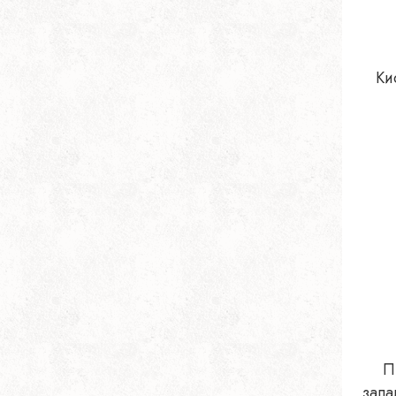
Ки
П
запа