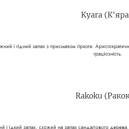
Kyara (К'яра
жний і гідний запах з присмаком гіркоти. Аристократич
граціозність.
Rakoku (Ракок
ий і їдкий запах, схожий на запах сандалового дерева. 