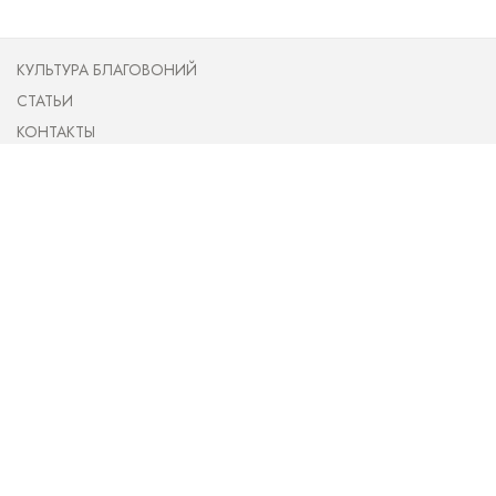
КУЛЬТУРА БЛАГОВОНИЙ
СТАТЬИ
КОНТАКТЫ
ПУБЛИЧНАЯ ОФЕРТА
О НАС
НОВОСТИ
ОПЛАТА И ДОСТАВКА
(097) 905 81 02
(093) 779 60 02
incense.ua@gmail.com
Доставка по Украине
Доставка по Киеву 80 грн